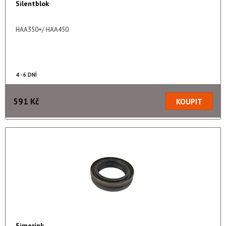
Silentblok
HAA350+/ HAA450
4 - 6 DNÍ
591 Kč
Simerink