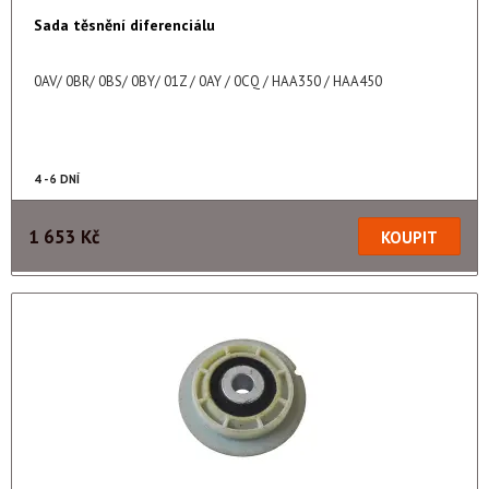
Sada těsnění diferenciálu
0AV/ 0BR/ 0BS/ 0BY/ 01Z / 0AY / 0CQ / HAA350 / HAA450
4 - 6 DNÍ
1 653 Kč