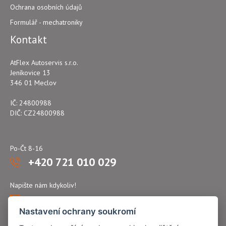
Ochrana osobních údajů
Formulář - mechatroniky
Kontakt
AtFlex Autoservis s.r.o.
Jeníkovice 13
346 01 Meclov
IČ: 24800988
DIČ: CZ24800988
Po-Čt 8-16
+420 721 010 029
Napište nám kdykoliv!
atflex@seznam.cz
Nastavení ochrany soukromí