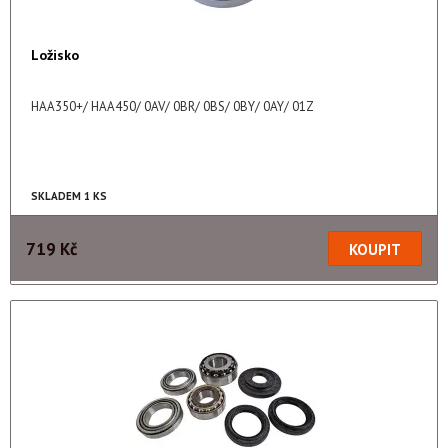
Ložisko
HAA350+/ HAA450/ 0AV/ 0BR/ 0BS/ 0BY/ 0AY/ 01Z
SKLADEM 1 KS
719 Kč