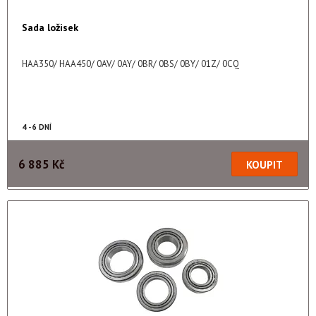
Sada ložisek
HAA350/ HAA450/ 0AV/ 0AY/ 0BR/ 0BS/ 0BY/ 01Z/ 0CQ
4 - 6 DNÍ
6 885 Kč