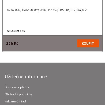
02W/ 09N/ HAA350, 0AV, 0BR/ HAA450, 0BS,0BY, 01Z,0AY, 0BS
SKLADEM 2 KS
236 Kč
Užitečné informace
Doprava a platba
Obchodní podmínky
Reklamační řád