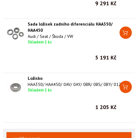
9 291 Kč
Sada ložisek zadního diferenciálu HAA350/
HAA450
Audi / Seat / Škoda / VW
Skladem 1 ks
5 191 Kč
Ložisko
HAA350/ HAA450/ 0AV/ 0AY/ 0BR/ 0BS/ 0BY/ 01Z
Skladem 1 ks
1 205 Kč