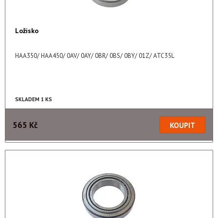
Ložisko
HAA350/ HAA450/ 0AV/ 0AY/ 0BR/ 0BS/ 0BY/ 01Z/ ATC35L
SKLADEM 1 KS
565 Kč