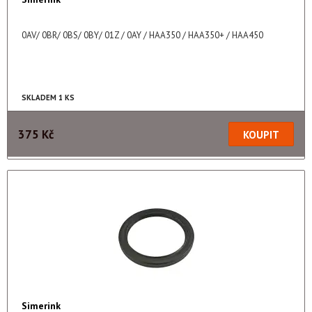
0AV/ 0BR/ 0BS/ 0BY/ 01Z / 0AY / HAA350 / HAA350+ / HAA450
SKLADEM 1 KS
375 Kč
Simerink