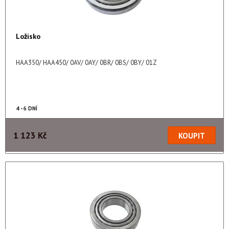
Ložisko
HAA350/ HAA450/ 0AV/ 0AY/ 0BR/ 0BS/ 0BY/ 01Z
4 - 6 DNÍ
1 123 Kč