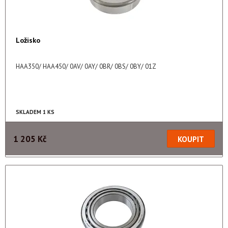
Ložisko
HAA350/ HAA450/ 0AV/ 0AY/ 0BR/ 0BS/ 0BY/ 01Z
SKLADEM 1 KS
1 205 Kč