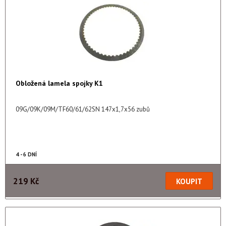
Obložená lamela spojky K1
09G/09K/09M/TF60/61/62SN 147x1,7x56 zubů
4 - 6 DNÍ
219 Kč