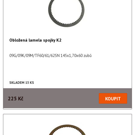
Obložená lamela spojky K2
09G/09K/09M/TF60/61/62SN 145x1,70x60 zubů
SKLADEM 13 KS
225 Kč