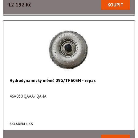
12 192 Kč
Hydrodynamický měnič 09G/TF60SN - repas
46A030 QAAA/ QAHA
SKLADEM 1 KS