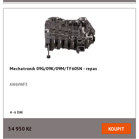
Mechatronik 09G/09K/09M/TF60SN - repas
AW6VWF3
4 - 6 DNÍ
34 950 Kč