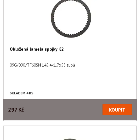
Obložená lamela spojky K2
09G/09K/TF60SN 145.4x1.7x55 zubů
SKLADEM 4 KS
297 Kč