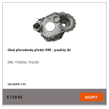
Obal převodovky přední 09K - použitý díl
09K/ TF60SN/ TF62SN
SKLADEM 1 KS
4 719 Kč