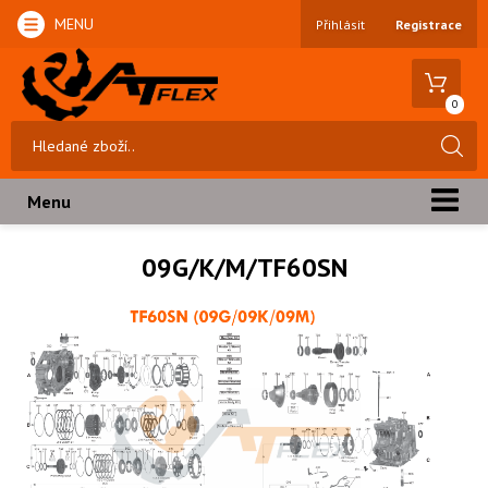
MENU
Přihlásit
Registrace
0
Menu
09G/K/M/TF60SN