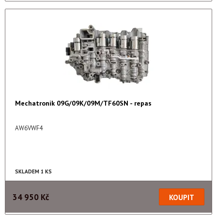
Mechatronik 09G/09K/09M/TF60SN - repas
AW6VWF4
SKLADEM 1 KS
34 950 Kč