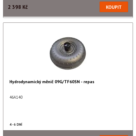
2 398 Kč
Hydrodynamický měnič 09G/TF60SN - repas
46A140
4 - 6 DNÍ