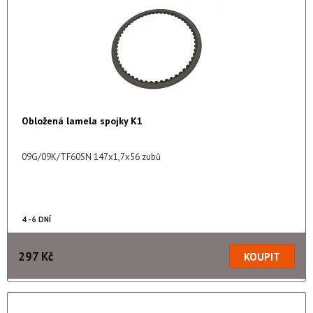
Obložená lamela spojky K1
09G/09K/TF60SN 147x1,7x56 zubů
4 - 6 DNÍ
297 Kč