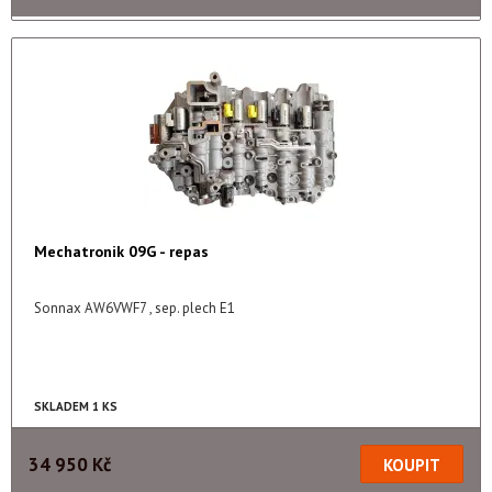
Mechatronik 09G - repas
Sonnax AW6VWF7 , sep. plech E1
SKLADEM 1 KS
34 950 Kč