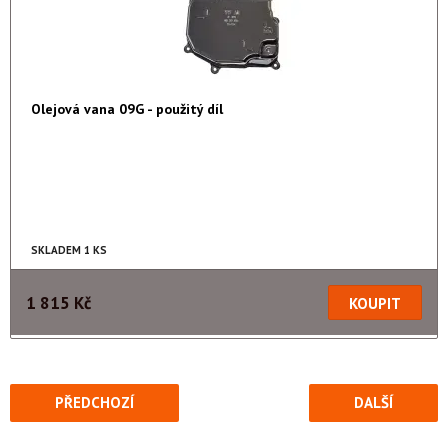
Olejová vana 09G - použitý díl
SKLADEM 1 KS
1 815 Kč
PŘEDCHOZÍ
DALŠÍ