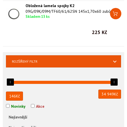
Obložená lamela spojky K2
09G/09K/09M/TF60/61/62SN 145x1,70x60 zubů
Skladem 13 ks
225 Kč
ROZŠÍŘENÝ FILTR
34 949
Kč
146
Kč
Novinky
Akce
Nejlevnější