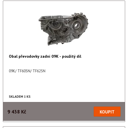
Obal převodovky zadní 09K - použitý díl
09K/ TF60SN/ TF62SN
SKLADEM 1 KS
9 438 Kč