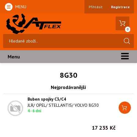
MENU
Přihlásit
Registrace
0
Menu
8G30
Nejprodávanější
Buben spojky C3/C4
JLR/ OPEL/ STELLANTIS/ VOLVO 8G30
4 - 6 dní
17 235 Kč