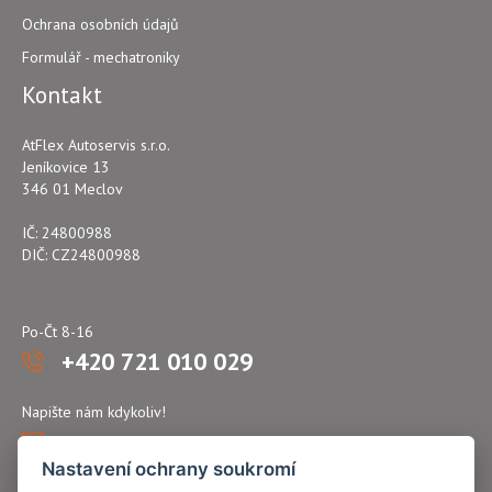
Ochrana osobních údajů
Formulář - mechatroniky
Kontakt
AtFlex Autoservis s.r.o.
Jeníkovice 13
346 01 Meclov
IČ: 24800988
DIČ: CZ24800988
Po-Čt 8-16
+420 721 010 029
Napište nám kdykoliv!
atflex@seznam.cz
Nastavení ochrany soukromí