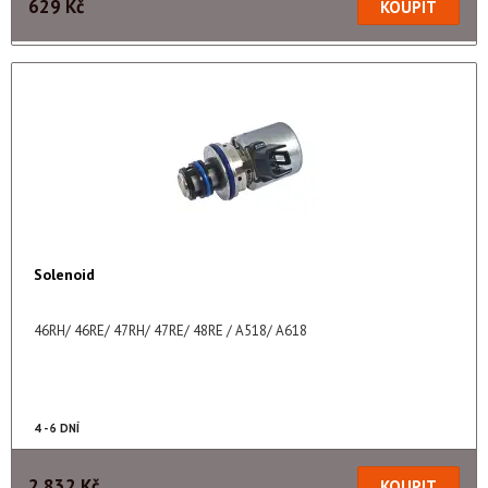
629 Kč
Solenoid
46RH/ 46RE/ 47RH/ 47RE/ 48RE / A518/ A618
4 - 6 DNÍ
2 832 Kč