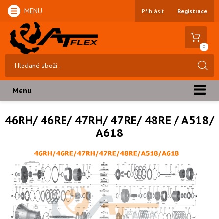
MENU
Přihlásit
Registrace
0
Menu
46RH/ 46RE/ 47RH/ 47RE/ 48RE / A518/
A618