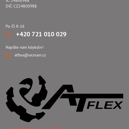
IČ: 24800988
DIČ: CZ24800988
Po-Čt 8-16
+420 721 010 029
Napište nám kdykoliv!
atflex@seznam.cz
Copyright © Nový Web s.r.o. 2026