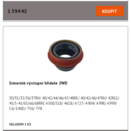
1 394 Kč
Simerink výstupní hřídele 2WD
30/31/32/36/37RH/ 40/42/44/46/47/48RE/ 40/42/46/47RH/ 42RLE/
45/5-45/65/66/68RFE A500/518/ 4618/ A727/ A904/ A998/ A999/
C6/ E40D/ TF6/ TF8
SKLADEM 1 KS