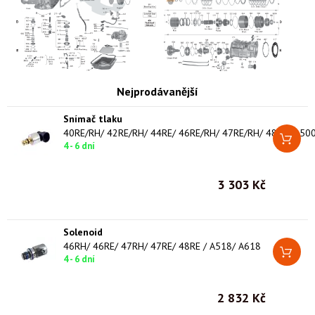
Nejprodávanější
Snímač tlaku
4 - 6 dní
3 303 Kč
Solenoid
46RH/ 46RE/ 47RH/ 47RE/ 48RE / A518/ A618
4 - 6 dní
2 832 Kč