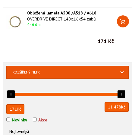
Obložená lamela A500 /A518 / A618
OVERDRIVE DIRECT 140x1,6x54 zubů
4 - 6 dní
171 Kč
ROZŠÍŘENÝ FILTR
11 478
Kč
171
Kč
Novinky
Akce
Nejlevnější