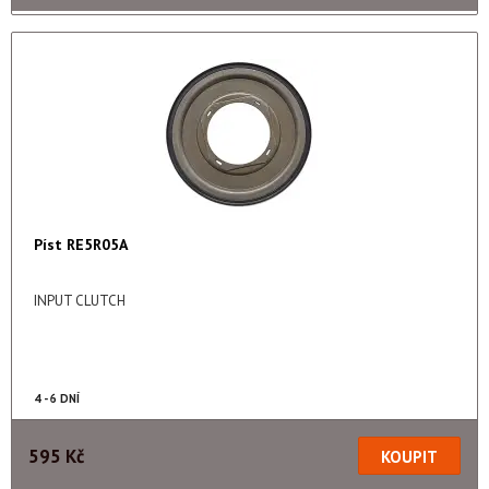
Píst RE5R05A
INPUT CLUTCH
4 - 6 DNÍ
595 Kč