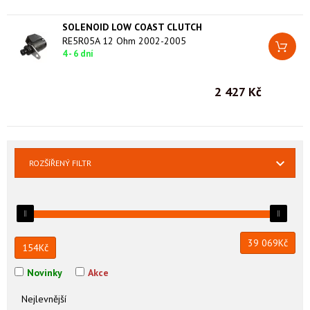
SOLENOID LOW COAST CLUTCH
RE5R05A 12 Ohm 2002-2005
4 - 6 dní
2 427 Kč
ROZŠÍŘENÝ FILTR
39 069
Kč
154
Kč
Novinky
Akce
Nejlevnější