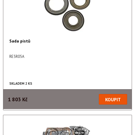
Sada pístů
RE5R05A
SKLADEM 2 KS
1 803 Kč