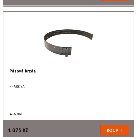
Pásová brzda
RE5R05A
4 - 6 DNÍ
1 073 Kč