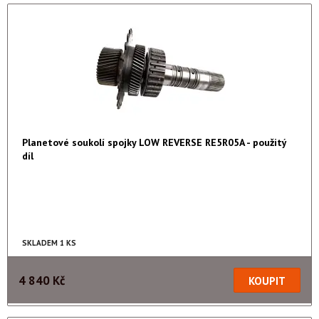
Planetové soukolí spojky LOW REVERSE RE5R05A - použitý
díl
SKLADEM 1 KS
4 840 Kč