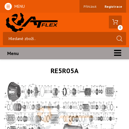
MENU
Přihlásit
Registrace
0
Menu
RE5R05A