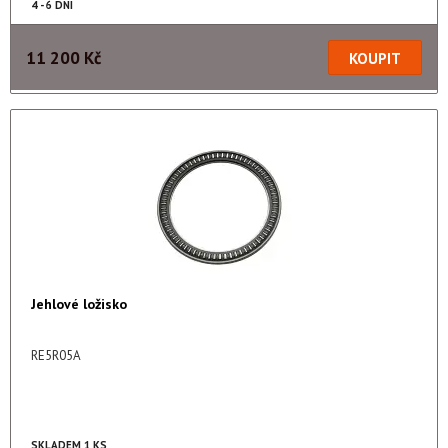
4 - 6 DNÍ
11 200 Kč
Jehlové ložisko
RE5R05A
SKLADEM 1 KS