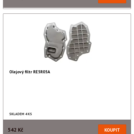
Olejový filtr RE5R05A
SKLADEM 4 KS
542 Kč