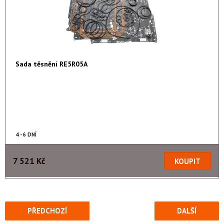
Sada těsnění RE5R05A
4 - 6 DNÍ
7 521 Kč
PŘEDCHOZÍ
DALŠÍ