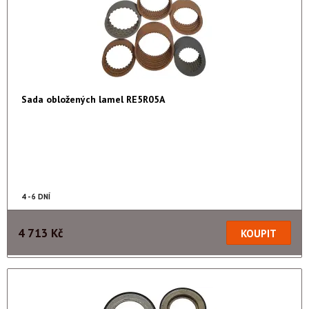
Sada obložených lamel RE5R05A
4 - 6 DNÍ
4 713 Kč