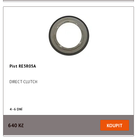
Píst RE5R05A
DIRECT CLUTCH
4 - 6 DNÍ
640 Kč