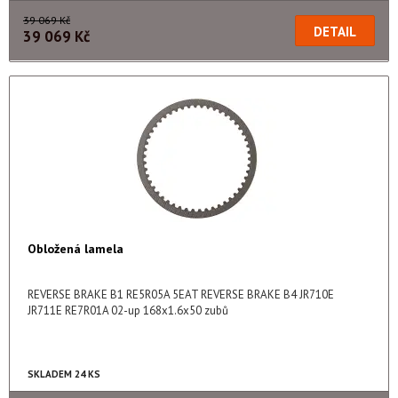
39 069 Kč
39 069 Kč
Obložená lamela
REVERSE BRAKE B1 RE5R05A 5EAT REVERSE BRAKE B4 JR710E
JR711E RE7R01A 02-up 168x1.6x50 zubů
SKLADEM 24 KS