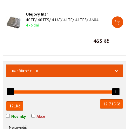
Olejový filtr
40TE/ 40TES/ 41AE/ 41TE/ 41TES/ A604
4 - 6 dní
463 Kč
ROZŠÍŘENÝ FILTR
12 715
Kč
121
Kč
Novinky
Akce
Nejlevnější