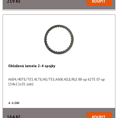
219 Kč
Obložená lamela 2-4 spojky
A604 /40TE/TES,41TE/AE/TES,A606,42LE/RLE 88-up 62TE 07-up
154x2.1x31 zubů
4 - 6 DNÍ
164 Kč