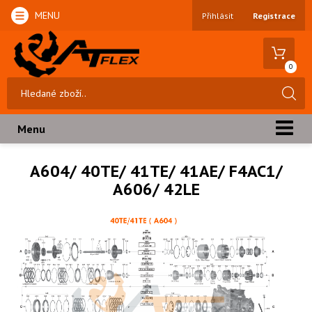
MENU
Přihlásit
Registrace
0
Menu
A604/ 40TE/ 41TE/ 41AE/ F4AC1/
A606/ 42LE