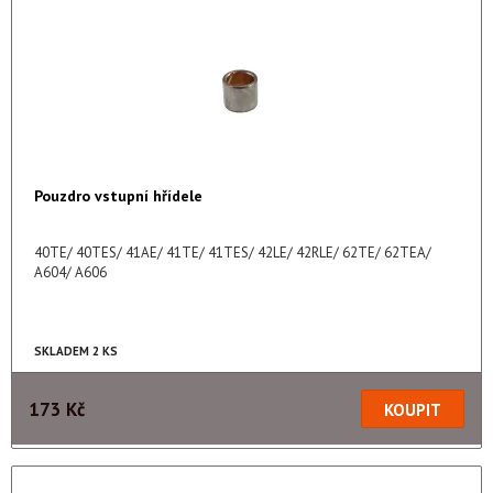
Pouzdro vstupní hřídele
40TE/ 40TES/ 41AE/ 41TE/ 41TES/ 42LE/ 42RLE/ 62TE/ 62TEA/
A604/ A606
SKLADEM 2 KS
173 Kč