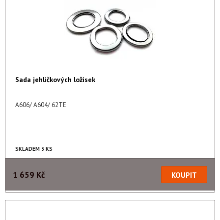
Sada jehličkových ložisek
A606/ A604/ 62TE
SKLADEM 3 KS
1 659 Kč