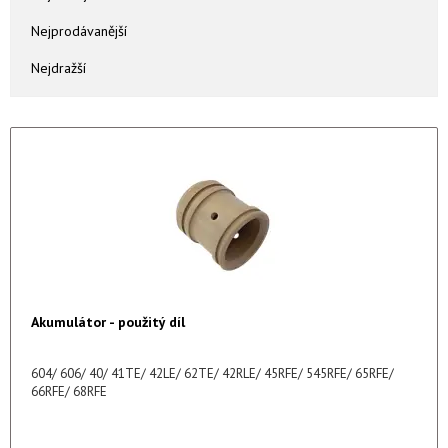
Nejprodávanější
Nejdražší
Akumulátor - použitý díl
604/ 606/ 40/ 41TE/ 42LE/ 62TE/ 42RLE/ 45RFE/ 545RFE/ 65RFE/
66RFE/ 68RFE