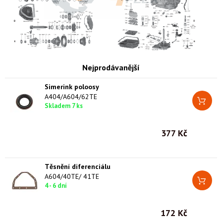
Nejprodávanější
Simerink poloosy
A404/A604/62TE
Skladem 7 ks
377 Kč
Těsnění diferenciálu
A604/40TE/ 41TE
4 - 6 dní
172 Kč