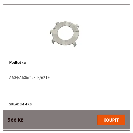
Podložka
A604/A606/42RLE/62TE
SKLADEM 4 KS
366 Kč