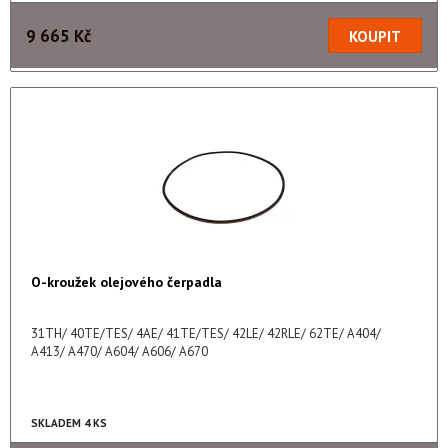
9 665 Kč
O-kroužek olejového čerpadla
31TH/ 40TE/TES/ 4AE/ 41TE/TES/ 42LE/ 42RLE/ 62TE/ A404/
A413/ A470/ A604/ A606/ A670
SKLADEM 4 KS