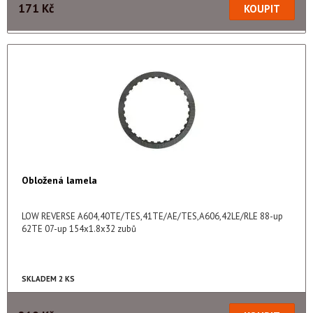
171 Kč
Obložená lamela
LOW REVERSE A604,40TE/TES,41TE/AE/TES,A606,42LE/RLE 88-up
62TE 07-up 154x1.8x32 zubů
SKLADEM 2 KS