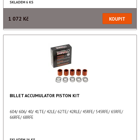
SKLADEM 6 KS
1 072 Kč
BILLET ACCUMULATOR PISTON KIT
604/ 606/ 40/ 41TE/ 42LE/ 62TE/ 42RLE/ 45RFE/ 545RFE/ 65RFE/
66RFE/ 68RFE
SKLADEM 16 KS