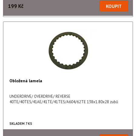
199 Kč
Obložená lamela
UNDERDRIVE/ OVERDRIVE/ REVERSE
40TE/40TES/41AE/41TE/41TES/A604/62TE 138x1.80x28 zubů
SKLADEM 7 KS