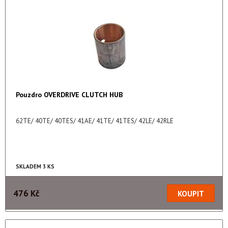
Pouzdro OVERDRIVE CLUTCH HUB
62TE/ 40TE/ 40TES/ 41AE/ 41TE/ 41TES/ 42LE/ 42RLE
SKLADEM 3 KS
476 Kč