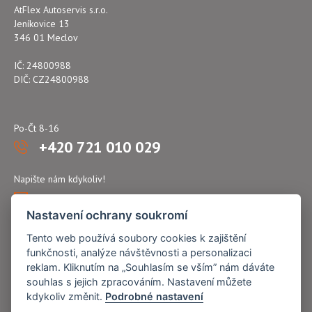
AtFlex Autoservis s.r.o.
Jeníkovice 13
346 01 Meclov
IČ: 24800988
DIČ: CZ24800988
Po-Čt 8-16
+420 721 010 029
Napište nám kdykoliv!
atflex@seznam.cz
Nastavení ochrany soukromí
Tento web používá soubory cookies k zajištění
funkčnosti, analýze návštěvnosti a personalizaci
reklam. Kliknutím na „Souhlasím se vším” nám dáváte
souhlas s jejich zpracováním. Nastavení můžete
kdykoliv změnit.
Podrobné nastavení