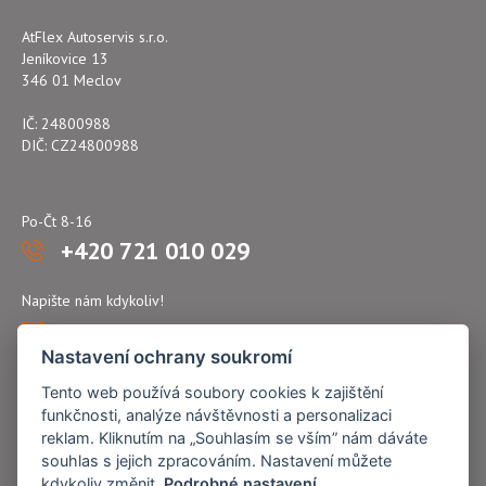
AtFlex Autoservis s.r.o.
Jeníkovice 13
346 01 Meclov
IČ: 24800988
DIČ: CZ24800988
Po-Čt 8-16
+420 721 010 029
Napište nám kdykoliv!
atflex@seznam.cz
Nastavení ochrany soukromí
Tento web používá soubory cookies k zajištění
funkčnosti, analýze návštěvnosti a personalizaci
reklam. Kliknutím na „Souhlasím se vším” nám dáváte
souhlas s jejich zpracováním. Nastavení můžete
kdykoliv změnit.
Podrobné nastavení