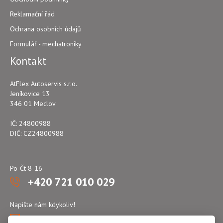
Reklamační řád
Ochrana osobních údajů
Formulář - mechatroniky
Kontakt
AtFlex Autoservis s.r.o.
Jeníkovice 13
346 01 Meclov
IČ: 24800988
DIČ: CZ24800988
Po-Čt 8-16
+420 721 010 029
Napište nám kdykoliv!
atflex@seznam.cz