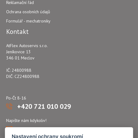
Reklamační řád
Ochrana osobních údajů
Formulář - mechatroniky
Kontakt
AtFlex Autoservis s.r.o.
Jeníkovice 13
346 01 Meclov
IČ: 24800988
DIČ: CZ24800988
Po-Čt 8-16
+420 721 010 029
Napište nám kdykoliv!
atflex@seznam.cz
Nastavení ochrany soukromí