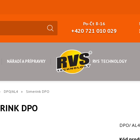
Po-Čt 8-16
+420 721 010 029
RVS TECHNOLOGY
NÁŘADÍ A PŘÍPRAVKY
DP0/AL4
Simerink DPO
RINK DPO
DPO/ AL4
Kód prod