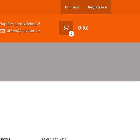
Přihlásit
Registrace
Napište nám kdykoliv!
0 Kč
atflex@seznam.cz
0
uktu
DPO.MCS01