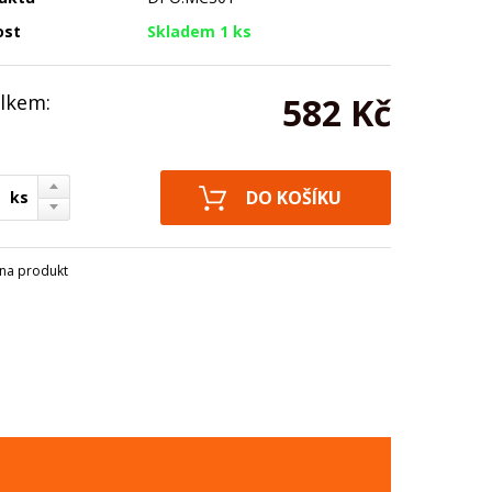
ost
Skladem 1 ks
lkem:
582 Kč
ks
na produkt