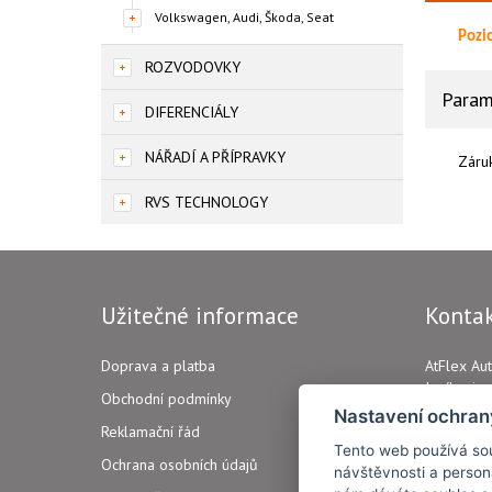
Volkswagen, Audi, Škoda, Seat
Pozi
ROZVODOVKY
Param
DIFERENCIÁLY
NÁŘADÍ A PŘÍPRAVKY
Záru
RVS TECHNOLOGY
Užitečné informace
Konta
Doprava a platba
AtFlex Aut
Jeníkovic
Obchodní podmínky
346 01 M
Nastavení ochran
Reklamační řád
Tento web používá sou
IČ: 2480
Ochrana osobních údajů
návštěvnosti a persona
DIČ: CZ2