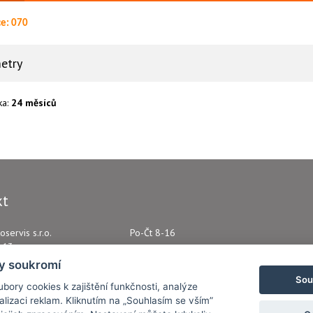
ce: 070
etry
ka:
24 měsíců
kt
oservis s.r.o.
Po-Čt 8-16
e 13
+420 721 010 029
eclov
y soukromí
Sou
Napište nám kdykoliv!
bory cookies k zajištění funkčnosti, analýze
0988
lizaci reklam. Kliknutím na „Souhlasím se vším”
4800988
atflex@seznam.cz