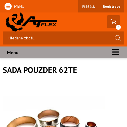
MENU
Přihlásit
Registrace
0
Menu
SADA POUZDER 62TE