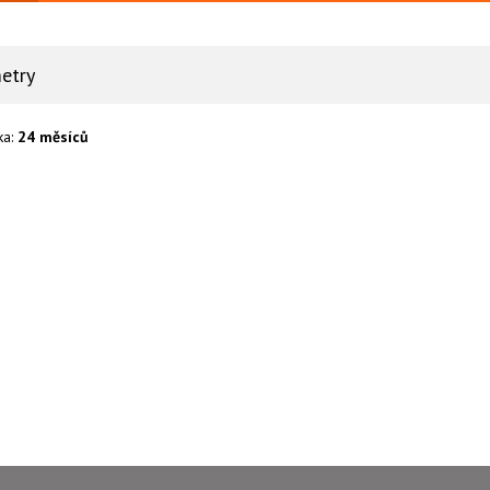
etry
ka:
24 měsíců