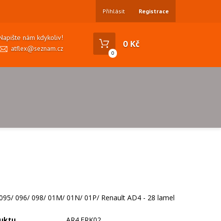
Přihlásit
Registrace
Napište nám kdykoliv!
0 Kč
atflex@seznam.cz
0
95/ 096/ 098/ 01M/ 01N/ 01P/ Renault AD4 - 28 lamel
uktu
AR4.FRK02