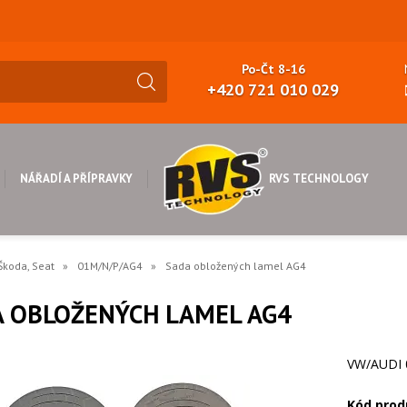
Po-Čt 8-16
+420 721 010 029
RVS TECHNOLOGY
NÁŘADÍ A PŘÍPRAVKY
Škoda, Seat
01M/N/P/AG4
Sada obložených lamel AG4
A OBLOŽENÝCH LAMEL AG4
VW/AUDI 0
Kód prod