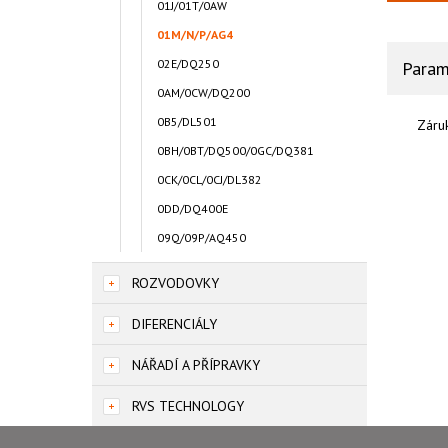
01J/01T/0AW
01M/N/P/AG4
02E/DQ250
Param
0AM/0CW/DQ200
0B5/DL501
Záru
0BH/0BT/DQ500/0GC/DQ381
0CK/0CL/0CJ/DL382
0DD/DQ400E
09Q/09P/AQ450
ROZVODOVKY
DIFERENCIÁLY
NÁŘADÍ A PŘÍPRAVKY
RVS TECHNOLOGY