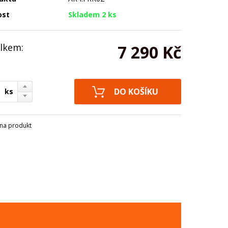
ost
Skladem 2 ks
lkem:
7 290 Kč
ks
na produkt