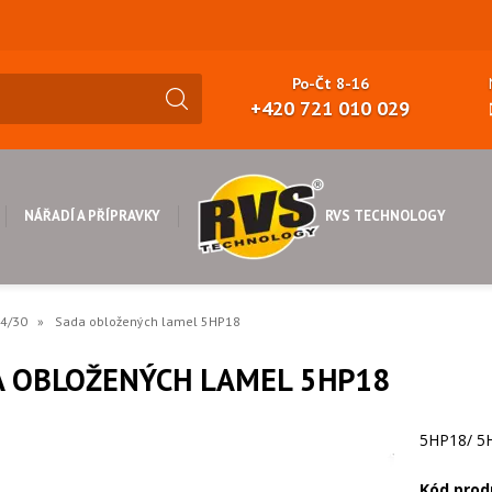
Po-Čt 8-16
+420 721 010 029
RVS TECHNOLOGY
NÁŘADÍ A PŘÍPRAVKY
4/30
Sada obložených lamel 5HP18
A OBLOŽENÝCH LAMEL 5HP18
5HP18/ 5
Kód prod