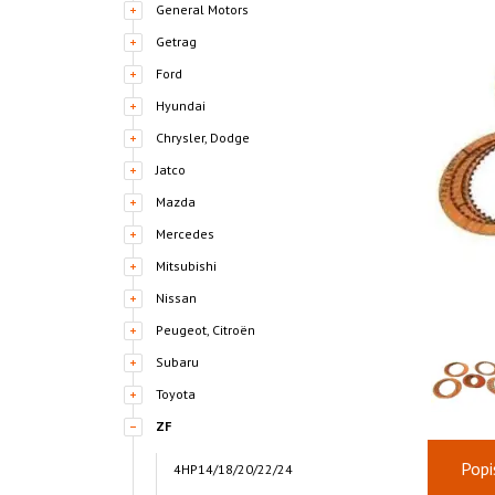
General Motors
Getrag
Ford
Hyundai
Chrysler, Dodge
Jatco
Mazda
Mercedes
Mitsubishi
Nissan
Peugeot, Citroën
Subaru
Toyota
ZF
Popi
4HP14/18/20/22/24