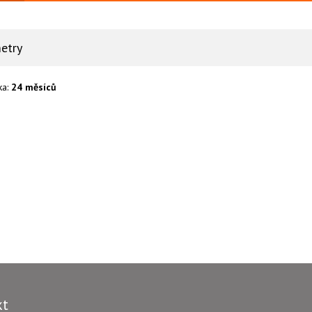
etry
ka:
24 měsíců
kt