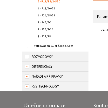
5HP18/19/24/30
6HP19/26/32
6HP21/28/34
Param
8HP45/70
8HP55/90 A
Záru
9HP28/48
Volkswagen, Audi, Škoda, Seat
ROZVODOVKY
DIFERENCIÁLY
NÁŘADÍ A PŘÍPRAVKY
RVS TECHNOLOGY
Užitečné informace
Konta