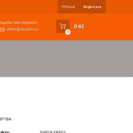
Přihlásit
Registrace
Napište nám kdykoliv!
0 Kč
atflex@seznam.cz
0
HP18A
uktu
5HP18.FRK01