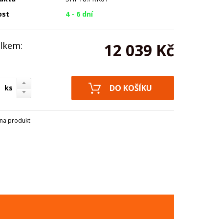
ost
4 - 6 dní
lkem:
12 039 Kč
ks
na produkt