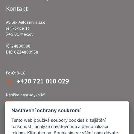
Kontakt
AtFlex Autoservis s.r.o.
Jeníkovice 13
346 01 Meclov
IČ: 24800988
DIČ: CZ24800988
Po-Čt 8-16
+420 721 010 029
Napište nám kdykoliv!
atflex@seznam.cz
Nastavení ochrany soukromí
Tento web používá soubory cookies k zajištění
funkčnosti, analýze návštěvnosti a personalizaci
reklam. Kliknutím na „Souhlasím se vším” nám dáváte