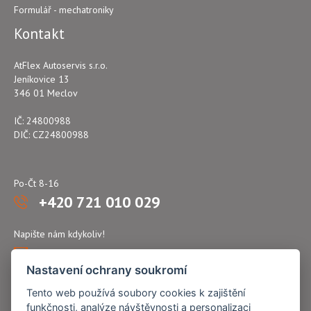
Formulář - mechatroniky
Kontakt
AtFlex Autoservis s.r.o.
Jeníkovice 13
346 01 Meclov
IČ: 24800988
DIČ: CZ24800988
Po-Čt 8-16
+420 721 010 029
Napište nám kdykoliv!
atflex@seznam.cz
Nastavení ochrany soukromí
Tento web používá soubory cookies k zajištění
funkčnosti, analýze návštěvnosti a personalizaci