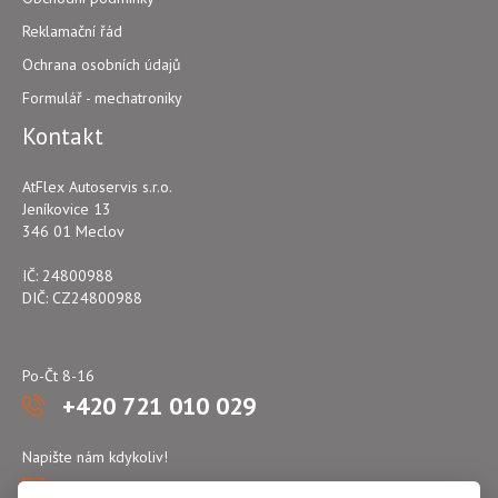
Reklamační řád
Ochrana osobních údajů
Formulář - mechatroniky
Kontakt
AtFlex Autoservis s.r.o.
Jeníkovice 13
346 01 Meclov
IČ: 24800988
DIČ: CZ24800988
Po-Čt 8-16
+420 721 010 029
Napište nám kdykoliv!
atflex@seznam.cz