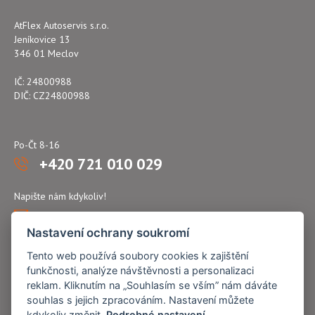
AtFlex Autoservis s.r.o.
Jeníkovice 13
346 01 Meclov
IČ: 24800988
DIČ: CZ24800988
Po-Čt 8-16
+420 721 010 029
Napište nám kdykoliv!
atflex@seznam.cz
Nastavení ochrany soukromí
Tento web používá soubory cookies k zajištění
funkčnosti, analýze návštěvnosti a personalizaci
reklam. Kliknutím na „Souhlasím se vším” nám dáváte
souhlas s jejich zpracováním. Nastavení můžete
kdykoliv změnit.
Podrobné nastavení