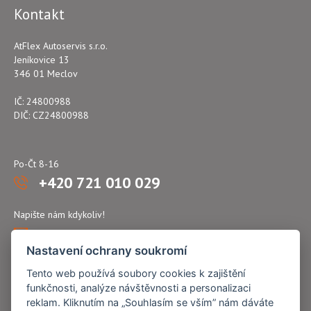
Kontakt
AtFlex Autoservis s.r.o.
Jeníkovice 13
346 01 Meclov
IČ: 24800988
DIČ: CZ24800988
Po-Čt 8-16
+420 721 010 029
Napište nám kdykoliv!
atflex@seznam.cz
Nastavení ochrany soukromí
Tento web používá soubory cookies k zajištění
funkčnosti, analýze návštěvnosti a personalizaci
reklam. Kliknutím na „Souhlasím se vším” nám dáváte