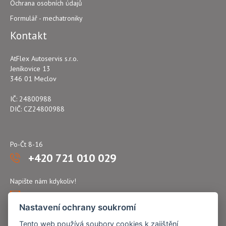
Ochrana osobních údajů
Formulář - mechatroniky
Kontakt
AtFlex Autoservis s.r.o.
Jeníkovice 13
346 01 Meclov
IČ: 24800988
DIČ: CZ24800988
Po-Čt 8-16
+420 721 010 029
Napište nám kdykoliv!
atflex@seznam.cz
Nastavení ochrany soukromí
Tento web používá soubory cookies k zajištění