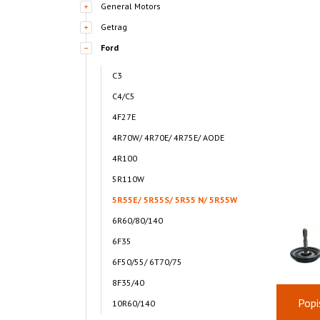
General Motors
Getrag
Ford
C3
C4/C5
4F27E
4R70W/ 4R70E/ 4R75E/ AODE
4R100
5R110W
5R55E/ 5R55S/ 5R55 N/ 5R55W
6R60/80/140
6F35
6F50/55/ 6T70/75
8F35/40
Popi
10R60/140