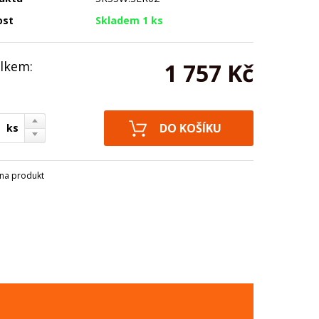
ost
Skladem 1 ks
lkem:
1 757 Kč
ks
na produkt