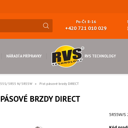
Po-Čt 8-16
+420 721 010 029
RVS TECHNOLOGY
NÁŘADÍ A PŘÍPRAVKY
R55S/ 5R55 N/ 5R55W
Píst pásové brzdy DIRECT
 PÁSOVÉ BRZDY DIRECT
5R55W/S 
Kód prod