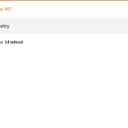
ce: 907
etry
ka:
24 měsíců