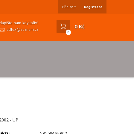
Přihlásit
Registrace
Napište nám kdykoliv!
0 Kč
atflex@seznam.cz
0
2002 - UP
uktu
5R55W.SER02