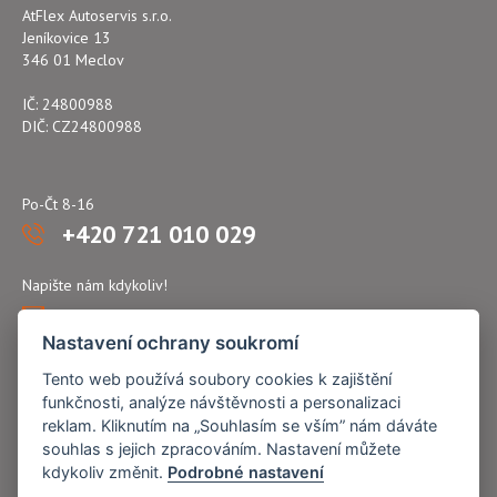
AtFlex Autoservis s.r.o.
Jeníkovice 13
346 01 Meclov
IČ: 24800988
DIČ: CZ24800988
Po-Čt 8-16
+420 721 010 029
Napište nám kdykoliv!
atflex@seznam.cz
Nastavení ochrany soukromí
Tento web používá soubory cookies k zajištění
funkčnosti, analýze návštěvnosti a personalizaci
reklam. Kliknutím na „Souhlasím se vším” nám dáváte
souhlas s jejich zpracováním. Nastavení můžete
kdykoliv změnit.
Podrobné nastavení