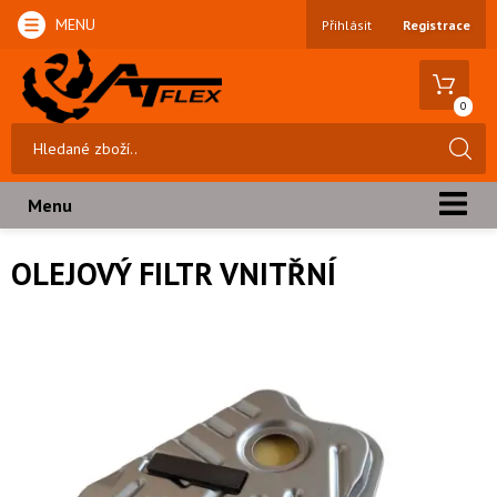
MENU
Přihlásit
Registrace
0
Menu
OLEJOVÝ FILTR VNITŘNÍ