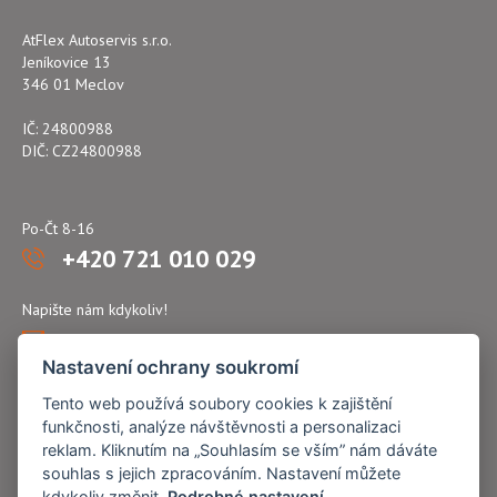
AtFlex Autoservis s.r.o.
Jeníkovice 13
346 01 Meclov
IČ: 24800988
DIČ: CZ24800988
Po-Čt 8-16
+420 721 010 029
Napište nám kdykoliv!
atflex@seznam.cz
Nastavení ochrany soukromí
Tento web používá soubory cookies k zajištění
funkčnosti, analýze návštěvnosti a personalizaci
reklam. Kliknutím na „Souhlasím se vším” nám dáváte
souhlas s jejich zpracováním. Nastavení můžete
kdykoliv změnit.
Podrobné nastavení