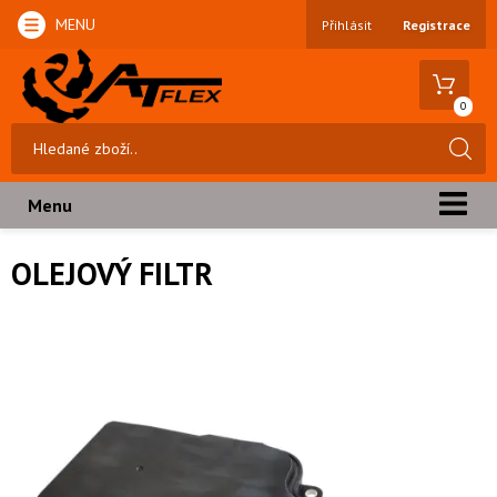
MENU
Přihlásit
Registrace
0
Menu
OLEJOVÝ FILTR