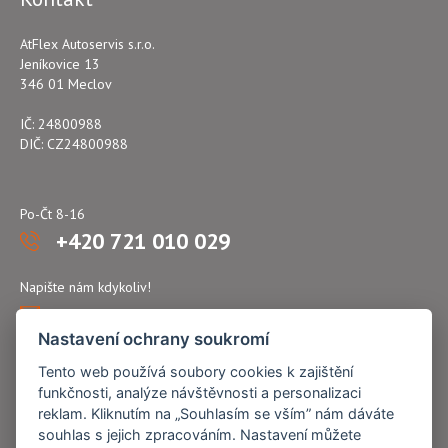
AtFlex Autoservis s.r.o.
Jeníkovice 13
346 01 Meclov
IČ: 24800988
DIČ: CZ24800988
Po-Čt 8-16
+420 721 010 029
Napište nám kdykoliv!
atflex@seznam.cz
Nastavení ochrany soukromí
Tento web používá soubory cookies k zajištění
funkčnosti, analýze návštěvnosti a personalizaci
reklam. Kliknutím na „Souhlasím se vším” nám dáváte
souhlas s jejich zpracováním. Nastavení můžete