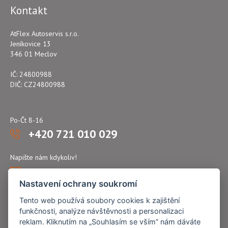
Kontakt
AtFlex Autoservis s.r.o.
Jeníkovice 13
346 01 Meclov
IČ: 24800988
DIČ: CZ24800988
Po-Čt 8-16
+420 721 010 029
Napište nám kdykoliv!
atflex@seznam.cz
Nastavení ochrany soukromí
Tento web používá soubory cookies k zajištění
funkčnosti, analýze návštěvnosti a personalizaci
reklam. Kliknutím na „Souhlasím se vším” nám dáváte