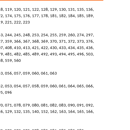
18, 119, 120, 121, 122, 128, 129, 130, 131, 135, 136,
72, 174, 175, 176, 177, 178, 181, 182, 184, 185, 189,
19, 221, 222, 223
43, 244, 245, 248, 253, 254, 255, 259, 260, 274, 297,
27, 359, 366, 367, 368, 369, 370, 371, 372, 373, 376,
07, 408, 410, 413, 421, 422, 430, 433, 434, 435, 436,
79, 481, 482, 485, 489, 492, 493, 494, 495, 496, 503,
58, 559, 560
53, 056, 057, 059, 060, 061, 063
52, 053, 054, 057, 058, 059, 060, 061, 064, 065, 066,
95, 096
70, 071, 078, 079, 080, 081, 082, 083, 090, 091, 092,
26, 129, 132, 135, 140, 152, 162, 163, 164, 165, 166,