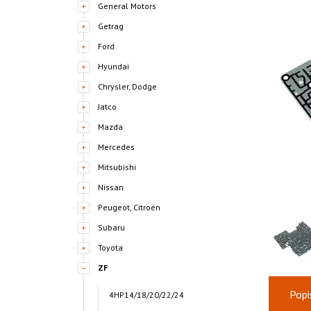
General Motors
Getrag
Ford
Hyundai
Chrysler, Dodge
Jatco
Mazda
Mercedes
Mitsubishi
Nissan
Peugeot, Citroën
Subaru
Toyota
ZF
Popi
4HP14/18/20/22/24