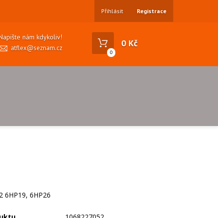
Přihlásit
Registrace
Napište nám kdykoliv!
0 Kč
atflex@seznam.cz
0
2 6HP19, 6HP26
uktu
1068227052