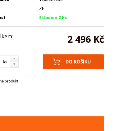
ZF
ost
Skladem 2 ks
lkem:
2 496 Kč
ks
na produkt