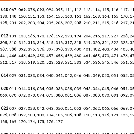
 010
067, 069, 078, 093, 094, 095, 111, 112, 113, 114, 115, 116, 117, 1
 138, 148, 150, 151, 153, 154, 155, 160, 161, 162, 163, 164, 165, 170, 1
 198, 201, 202, 203, 204, 205, 206, 207, 208, 210, 211, 215, 216, 217, 2
 012
131
,
133, 166, 173, 176, 192, 193, 194, 204, 216, 217, 227, 228, 2
 308, 310, 312, 313, 314, 315, 316, 317, 318, 319, 320, 321, 322, 323, 3
 387, 388, 392, 395, 396, 397, 398, 399, 400, 401, 402, 403, 404, 405, 4
 441, 446, 448, 449, 450, 457, 458, 459, 460, 461, 465, 470, 471, 478, 4
 512, 517, 518, 519, 520, 523, 529, 531, 533, 534, 536, 545, 546, 551, 5
 014
029, 031, 033, 034, 040, 041, 042, 046, 048, 049, 050, 051, 052, 0
 020
011, 014, 018, 034, 035, 036, 038, 039, 043, 044, 045, 046, 051, 0
 069, 070, 072, 073, 074, 075, 080, 081, 086, 087, 088, 090, 091, 092, 0
 022
007, 027, 028, 042, 043, 050, 051, 052, 054, 062, 065, 066, 069, 0
 096, 098, 099, 100, 103, 104, 105, 106, 108, 110, 113, 116, 121, 125, 1
 168, 169, 170, 174, 175, 176, 177