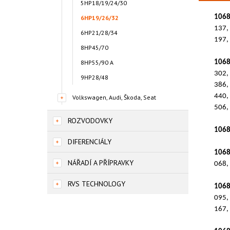
5HP18/19/24/30
1068
6HP19/26/32
137,
6HP21/28/34
197,
8HP45/70
8HP55/90 A
1068
302,
9HP28/48
386,
440,
Volkswagen, Audi, Škoda, Seat
506,
ROZVODOVKY
1068
DIFERENCIÁLY
1068
NÁŘADÍ A PŘÍPRAVKY
068,
RVS TECHNOLOGY
1068
095,
167,