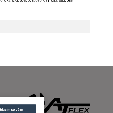
70, 072, 073, 075, 078, 080, 081, 082, 083, 085
hlasím se vším