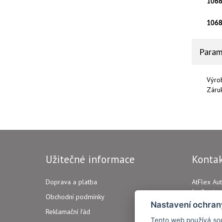
1068
1068
Param
Výro
Záru
Užitečné informace
Konta
Doprava a platba
AtFlex Aut
Jeníkovic
Obchodní podmínky
346 01 M
Nastavení ochran
Reklamační řád
Tento web používá sou
IČ: 2480