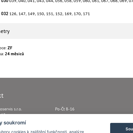
 030
039, 040, 041, 043, 044, 056, 058, 059, 060, 061, 067, 068, 069, 0
 032
126, 147, 149, 150, 151, 152, 169, 170, 171
etry
bce:
ZF
ka:
24 měsíců
kt
oservis s.r.o.
Po-Čt 8-16
e 13
+420 721 010 029
eclov
y soukromí
Sou
Napište nám kdykoliv!
bory cookies k zajištění funkčnosti, analýze
0988