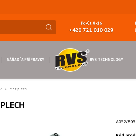
Po-Čt 8-16
+420 721 010 029
RVS TECHNOLOGY
NÁŘADÍ A PŘÍPRAVKY
32
Meziplech
IPLECH
A052/B05
Kód prod