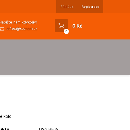
Přihlásit
Registrace
Napište nám kdykoliv!
0 Kč
atflex@seznam.cz
0
é kolo
uktu
DSG.BE06