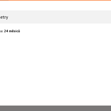
etry
ka:
24 měsíců