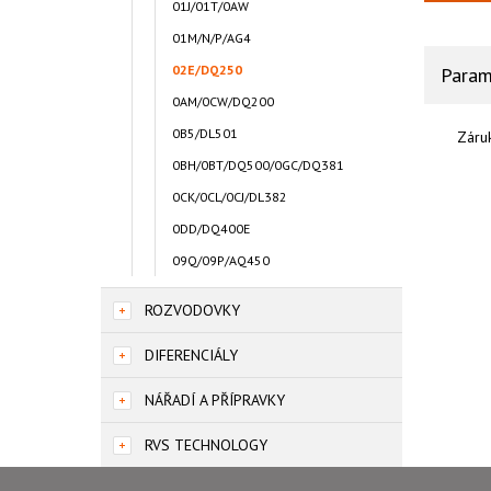
01J/01T/0AW
01M/N/P/AG4
02E/DQ250
Param
0AM/0CW/DQ200
0B5/DL501
Záru
0BH/0BT/DQ500/0GC/DQ381
0CK/0CL/0CJ/DL382
0DD/DQ400E
09Q/09P/AQ450
ROZVODOVKY
DIFERENCIÁLY
NÁŘADÍ A PŘÍPRAVKY
RVS TECHNOLOGY