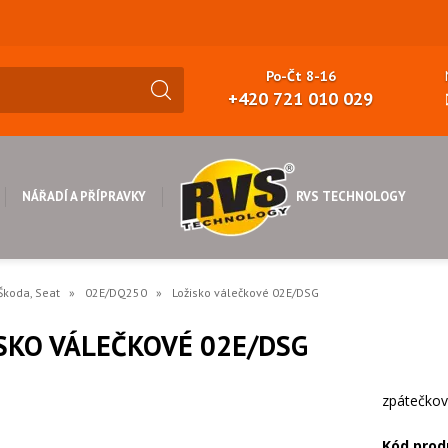
Po-Čt 8-16
+420 721 010 029
RVS TECHNOLOGY
NÁŘADÍ A PŘÍPRAVKY
Škoda, Seat
02E/DQ250
Ložisko válečkové 02E/DSG
SKO VÁLEČKOVÉ 02E/DSG
zpátečkov
Kód prod