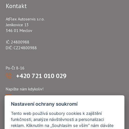
Kontakt
AtFlex Autoservis s.r.o.
Jeníkovice 13
346 01 Meclov
IČ: 24800988
DIČ: CZ24800988
Po-Čt 8-16
+420 721 010 029
Napište nám kdykoliv!
atflex@seznam.cz
Nastavení ochrany soukromí
Tento web používá soubory cookies k zajištění
funkčnosti, analýze návštěvnosti a personalizaci
reklam. Kliknutím na „Souhlasím se vším” nám dáváte